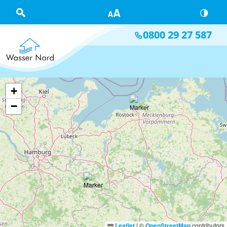
Skip to main content
0800 29 27 587
+
−
Leaflet
|
©
OpenStreetMap
contributors