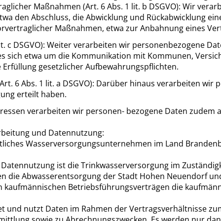
aglicher Maßnahmen (Art. 6 Abs. 1 lit. b DSGVO): Wir verar
 etwa den Abschluss, die Abwicklung und Rückabwicklung ein
vertraglicher Maßnahmen, etwa zur Anbahnung eines Vertra
1 lit. c DSGVO): Weiter verarbeiten wir personenbezogene Dat
elt es sich etwa um die Kommunikation mit Kommunen, Versi
 Erfüllung gesetzlicher Aufbewahrungspflichten.
(Art. 6 Abs. 1 lit. a DSGVO): Darüber hinaus verarbeiten w
ung erteilt haben.
ssen verarbeiten wir personen- bezogene Daten zudem auf de
beitung und Datennutzung:
chtliches Wasserversorgungsunternehmen im Land Branden
Datennutzung ist die Trinkwasserversorgung im Zuständigk
n die Abwasserentsorgung der Stadt Hohen Neuendorf und 
 kaufmännischen Betriebsführungsverträgen die kaufmännis
t und nutzt Daten im Rahmen der Vertragsverhältnisse zu
mittlung sowie zu Abrechnungszwecken. Es werden nur dan