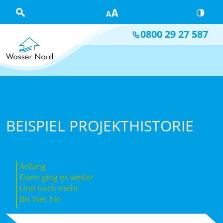
Skip to main content
0800 29 27 587
BEISPIEL PROJEKTHISTORIE
Anfang
Dann ging es weiter
Und noch mehr
Bis hier hin
01/2001