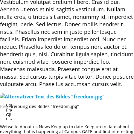
Vestibulum volutpat pretium libero. Cras id dui.
Aenean ut eros et nisl sagittis vestibulum. Nullam
nulla eros, ultricies sit amet, nonummy id, imperdiet
feugiat, pede. Sed lectus. Donec mollis hendrerit
risus. Phasellus nec sem in justo pellentesque
facilisis. Etiam imperdiet imperdiet orci. Nunc nec
neque. Phasellus leo dolor, tempus non, auctor et,
hendrerit quis, nisi. Curabitur ligula sapien, tincidunt
non, euismod vitae, posuere imperdiet, leo.
Maecenas malesuada. Praesent congue erat at
massa. Sed cursus turpis vitae tortor. Donec posuere
vulputate arcu. Phasellus accumsan cursus velit.
Copyright:
Beschreibung des Bildes "freedom.jpg"
Photo
GJU
landing
page
Webseite About us News Keep up to date Keep up to date about
under
everything that is happening at Campus GATE and find interesting
‘Two