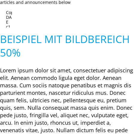
articles and announcements below
universities,
great
Copyright:
opportunities
DALL-
for
E
you:
c1
photo
by
BEISPIEL MIT BILDBEREICH
Hartung,
Korder,
Wagner
50%
Lorem ipsum dolor sit amet, consectetuer adipiscing
elit. Aenean commodo ligula eget dolor. Aenean
massa. Cum sociis natoque penatibus et magnis dis
parturient montes, nascetur ridiculus mus. Donec
quam felis, ultricies nec, pellentesque eu, pretium
quis, sem. Nulla consequat massa quis enim. Donec
pede justo, fringilla vel, aliquet nec, vulputate eget,
arcu. In enim justo, rhoncus ut, imperdiet a,
venenatis vitae, justo. Nullam dictum felis eu pede