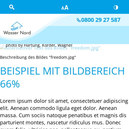
Skip to main content
0800 29 27 587
Copyright: Photo GJU landing page under ‘Two
universities, great opportunities for you:
photo by Hartung, Korder, Wagner
Beschreibung des Bildes "freedom.jpg"
BEISPIEL MIT BILDBEREICH
66%
Lorem ipsum dolor sit amet, consectetuer adipiscing
elit. Aenean commodo ligula eget dolor. Aenean
massa. Cum sociis natoque penatibus et magnis dis
parturient montes, nascetur ridiculus mus. Donec