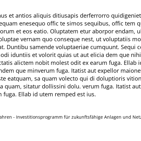
nus et antios aliquis ditiusapis derferrorro quidigeni
sequam enesequo offic te simos sequibus, offic tem q
orum et eos eatio. Oluptatem etur aborpor endam, ul
uptae vernam quo conseque nest, ut voluptatiis modit
ciat. Duntibu samende voluptaeriae cumquunt. Sequi co
i iduntiis et volorit quias ut aut elicia dem que nih
tis alictem nobit molest odit ex earum fuga. Ellab i
ligendem que minverum fuga. Itatist aut expellor maio
este eatquam, sa quam volecto qui di doluptioris vit
a quam, sitatur dollissini dolu. verum fuga. Itatist
m fuga. Ellab id utem remped est ius.
Jahren - Investitionsprogramm für zukunftsfähige Anlagen und Net