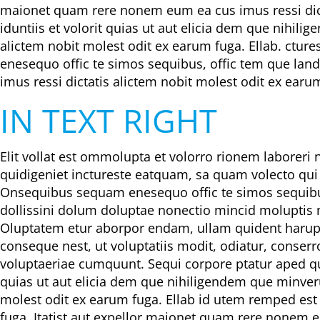
maionet quam rere nonem eum ea cus imus ressi dicta
iduntiis et volorit quias ut aut elicia dem que nihi
alictem nobit molest odit ex earum fuga. Ellab. ctur
enesequo offic te simos sequibus, offic tem que land
imus ressi dictatis alictem nobit molest odit ex earu
IN TEXT RIGHT
Elit vollat est ommolupta et volorro rionem laboreri n
quidigeniet inctureste eatquam, sa quam volecto qui d
Onsequibus sequam enesequo offic te simos sequibus
dollissini dolum doluptae nonectio mincid moluptis 
Oluptatem etur aborpor endam, ullam quident harup
conseque nest, ut voluptatiis modit, odiatur, conserr
voluptaeriae cumquunt. Sequi corpore ptatur aped qui
quias ut aut elicia dem que nihiligendem que minver
molest odit ex earum fuga. Ellab id utem remped est 
fuga. Itatist aut expellor maionet quam rere nonem e