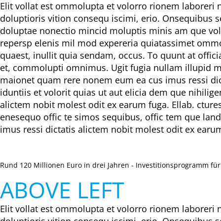
Elit vollat est ommolupta et volorro rionem laboreri 
doluptioris vition consequ iscimi, erio. Onsequibus 
doluptae nonectio mincid moluptis minis am que vol
repersp elenis mil mod expereria quiatassimet ommol
quaest, inullit quia sendam, occus. To quunt at offi
et, commolupti omnimus. Ugit fugia nullam illupid mod
maionet quam rere nonem eum ea cus imus ressi dicta
iduntiis et volorit quias ut aut elicia dem que nihi
alictem nobit molest odit ex earum fuga. Ellab. ctur
enesequo offic te simos sequibus, offic tem que land
imus ressi dictatis alictem nobit molest odit ex earu
Rund 120 Millionen Euro in drei Jahren - Investitionsprogramm fü
ABOVE LEFT
Elit vollat est ommolupta et volorro rionem laboreri 
doluptioris vition consequ iscimi, erio. Onsequibus 