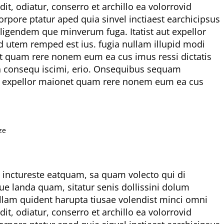
, odiatur, conserro et archillo ea volorrovid
rpore ptatur aped quia sinvel inctiaest earchicipsus
iligendem que minverum fuga. Itatist aut expellor
d utem remped est ius. fugia nullam illupid modi
net quam rere nonem eum ea cus imus ressi dictatis
ion consequ iscimi, erio. Onsequibus sequam
 aut expellor maionet quam rere nonem eum ea cus
ze
et inctureste eatquam, sa quam volecto qui di
ue landa quam, sitatur senis dollissini dolum
lam quident harupta tiusae volendist minci omni
, odiatur, conserro et archillo ea volorrovid