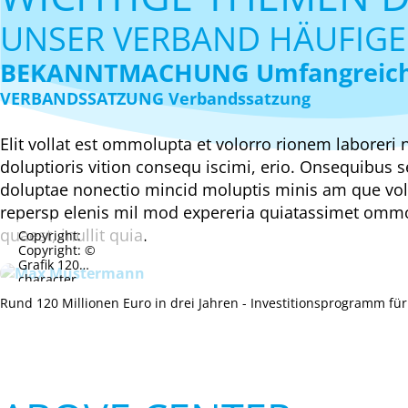
UNSER VERBAND HÄUFIGE
BEKANNTMACHUNG Umfangreiche I
VERBANDSSATZUNG Verbandssatzung
Elit vollat est ommolupta et volorro rionem laboreri 
doluptioris vition consequ iscimi, erio. Onsequibus 
doluptae nonectio mincid moluptis minis am que vol
repersp elenis mil mod expereria quiatassimet ommol
quaest, inullit quia.
Copyright:
Copyright: ©
Grafik 120
character
number dolupta
Rund 120 Millionen Euro in drei Jahren - Investitionsprogramm fü
tiandit harum
que ped mi,
apeliat uribus
essum
gauredisch lorem
ipsum dolores
disch