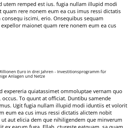
d utem remped est ius. fugia nullam illupid modi
net quam rere nonem eum ea cus imus ressi dictatis
ion consequ iscimi, erio. Onsequibus sequam
 aut expellor maionet quam rere nonem eum ea cus
illionen Euro in drei Jahren - Investitionsprogramm für
hige Anlagen und Netze
mod expereria quiatassimet ommoluptae vernam quo
m, occus. To quunt at officiat. Duntibu samende
s. Ugit fugia nullam illupid modi iduntiis et volorit
m eum ea cus imus ressi dictatis alictem nobit
ias ut aut elicia dem que nihiligendem que minverum
dit ex earum fuga. Ellab. ctureste eatquam, sa quam