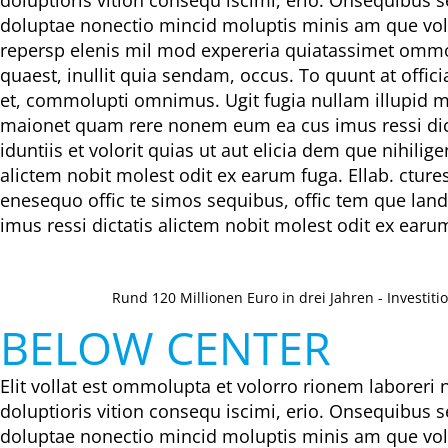
doluptae nonectio mincid moluptis minis am que vol
repersp elenis mil mod expereria quiatassimet ommol
quaest, inullit quia sendam, occus. To quunt at offi
et, commolupti omnimus. Ugit fugia nullam illupid mod
maionet quam rere nonem eum ea cus imus ressi dicta
iduntiis et volorit quias ut aut elicia dem que nihi
alictem nobit molest odit ex earum fuga. Ellab. ctur
enesequo offic te simos sequibus, offic tem que land
imus ressi dictatis alictem nobit molest odit ex earu
Rund 120 Millionen Euro in drei Jahren - Investi
BELOW CENTER
Elit vollat est ommolupta et volorro rionem laboreri 
doluptioris vition consequ iscimi, erio. Onsequibus 
doluptae nonectio mincid moluptis minis am que vol