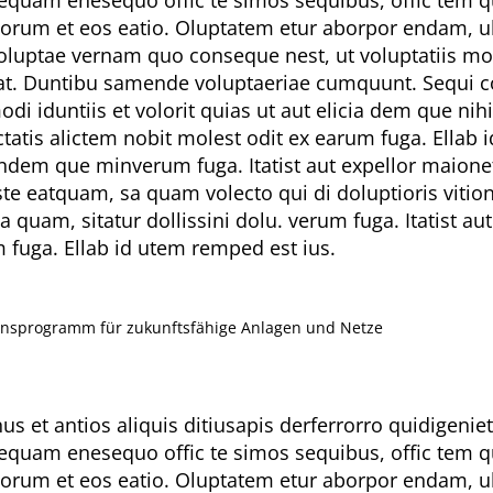
orum et eos eatio. Oluptatem etur aborpor endam, ul
uptae vernam quo conseque nest, ut voluptatiis modit
ciat. Duntibu samende voluptaeriae cumquunt. Sequi co
i iduntiis et volorit quias ut aut elicia dem que nih
tis alictem nobit molest odit ex earum fuga. Ellab i
ligendem que minverum fuga. Itatist aut expellor maio
este eatquam, sa quam volecto qui di doluptioris vit
a quam, sitatur dollissini dolu. verum fuga. Itatist
m fuga. Ellab id utem remped est ius.
tionsprogramm für zukunftsfähige Anlagen und Netze
nus et antios aliquis ditiusapis derferrorro quidigeni
sequam enesequo offic te simos sequibus, offic tem q
orum et eos eatio. Oluptatem etur aborpor endam, ul