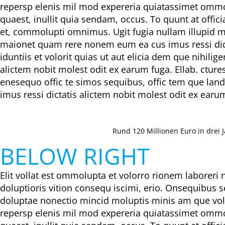
repersp elenis mil mod expereria quiatassimet ommol
quaest, inullit quia sendam, occus. To quunt at offi
et, commolupti omnimus. Ugit fugia nullam illupid mod
maionet quam rere nonem eum ea cus imus ressi dicta
iduntiis et volorit quias ut aut elicia dem que nihi
alictem nobit molest odit ex earum fuga. Ellab. ctur
enesequo offic te simos sequibus, offic tem que land
imus ressi dictatis alictem nobit molest odit ex earu
Rund 120 Millionen Euro in drei 
BELOW RIGHT
Elit vollat est ommolupta et volorro rionem laboreri 
doluptioris vition consequ iscimi, erio. Onsequibus 
doluptae nonectio mincid moluptis minis am que vol
repersp elenis mil mod expereria quiatassimet ommol