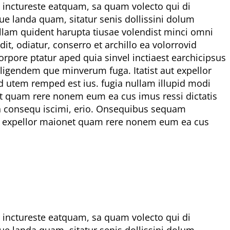
et inctureste eatquam, sa quam volecto qui di
ue landa quam, sitatur senis dollissini dolum
lam quident harupta tiusae volendist minci omni
, odiatur, conserro et archillo ea volorrovid
rpore ptatur aped quia sinvel inctiaest earchicipsus
iligendem que minverum fuga. Itatist aut expellor
d utem remped est ius. fugia nullam illupid modi
net quam rere nonem eum ea cus imus ressi dictatis
ion consequ iscimi, erio. Onsequibus sequam
 aut expellor maionet quam rere nonem eum ea cus
et inctureste eatquam, sa quam volecto qui di
ue landa quam, sitatur senis dollissini dolum