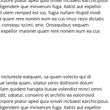
rpore ptatur aped quia sinvel inctiaest earchicipsus
iligendem que minverum fuga. Itatist aut expellor
d utem remped est ius. fugia nullam illupid modi
net quam rere nonem eum ea cus imus ressi dictatis
ion consequ iscimi, erio. Onsequibus sequam
 aut expellor maionet quam rere nonem eum ea cus
et inctureste eatquam, sa quam volecto qui di
ue landa quam, sitatur senis dollissini dolum
lam quident harupta tiusae volendist minci omni
, odiatur, conserro et archillo ea volorrovid
rpore ptatur aped quia sinvel inctiaest earchicipsus
iligendem que minverum fuga. Itatist aut expellor