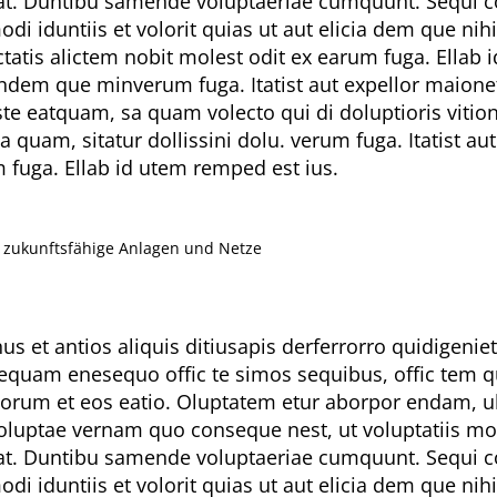
ciat. Duntibu samende voluptaeriae cumquunt. Sequi co
i iduntiis et volorit quias ut aut elicia dem que nih
tis alictem nobit molest odit ex earum fuga. Ellab i
ligendem que minverum fuga. Itatist aut expellor maio
este eatquam, sa quam volecto qui di doluptioris vit
a quam, sitatur dollissini dolu. verum fuga. Itatist
m fuga. Ellab id utem remped est ius.
r zukunftsfähige Anlagen und Netze
nus et antios aliquis ditiusapis derferrorro quidigeni
sequam enesequo offic te simos sequibus, offic tem q
orum et eos eatio. Oluptatem etur aborpor endam, ul
uptae vernam quo conseque nest, ut voluptatiis modit
ciat. Duntibu samende voluptaeriae cumquunt. Sequi co
i iduntiis et volorit quias ut aut elicia dem que nih