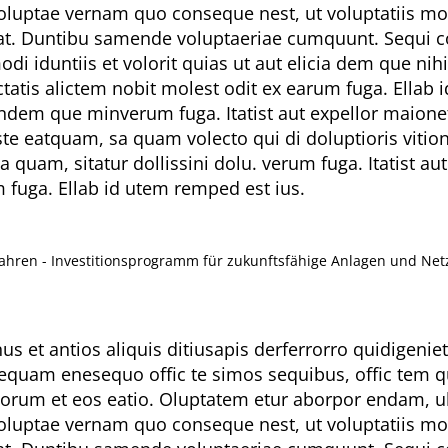
uptae vernam quo conseque nest, ut voluptatiis modit
ciat. Duntibu samende voluptaeriae cumquunt. Sequi co
i iduntiis et volorit quias ut aut elicia dem que nih
tis alictem nobit molest odit ex earum fuga. Ellab i
ligendem que minverum fuga. Itatist aut expellor maio
este eatquam, sa quam volecto qui di doluptioris vit
a quam, sitatur dollissini dolu. verum fuga. Itatist
m fuga. Ellab id utem remped est ius.
Jahren - Investitionsprogramm für zukunftsfähige Anlagen und Net
nus et antios aliquis ditiusapis derferrorro quidigeni
sequam enesequo offic te simos sequibus, offic tem q
orum et eos eatio. Oluptatem etur aborpor endam, ul
uptae vernam quo conseque nest, ut voluptatiis modit