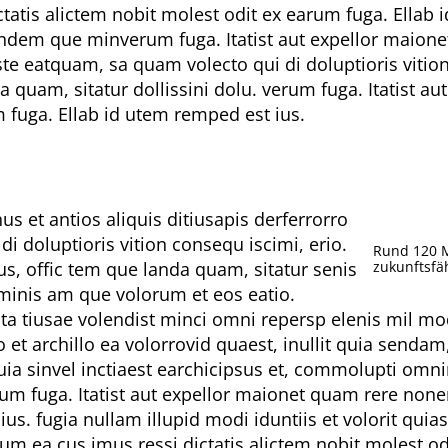
tis alictem nobit molest odit ex earum fuga. Ellab i
ligendem que minverum fuga. Itatist aut expellor maio
este eatquam, sa quam volecto qui di doluptioris vit
a quam, sitatur dollissini dolu. verum fuga. Itatist
m fuga. Ellab id utem remped est ius.
us et antios aliquis ditiusapis derferrorro
i doluptioris vition consequ iscimi, erio.
Rund 120 M
, offic tem que landa quam, sitatur senis
zukunftsfä
minis am que volorum et eos eatio.
ta tiusae volendist minci omni repersp elenis mil 
o et archillo ea volorrovid quaest, inullit quia senda
a sinvel inctiaest earchicipsus et, commolupti omnimu
um fuga. Itatist aut expellor maionet quam rere none
ius. fugia nullam illupid modi iduntiis et volorit qu
um ea cus imus ressi dictatis alictem nobit molest o