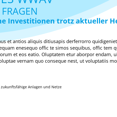
 FRAGEN
nvestitionen trotz aktueller H
nus et antios aliquis ditiusapis derferrorro quidigeni
sequam enesequo offic te simos sequibus, offic tem q
orum et eos eatio. Oluptatem etur aborpor endam, ul
uptae vernam quo conseque nest, ut voluptatiis modit
r zukunftsfähige Anlagen und Netze