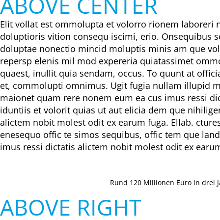
ABOVE CENTER
Elit vollat est ommolupta et volorro rionem laboreri 
doluptioris vition consequ iscimi, erio. Onsequibus 
doluptae nonectio mincid moluptis minis am que vol
repersp elenis mil mod expereria quiatassimet ommol
quaest, inullit quia sendam, occus. To quunt at offi
et, commolupti omnimus. Ugit fugia nullam illupid mod
maionet quam rere nonem eum ea cus imus ressi dicta
iduntiis et volorit quias ut aut elicia dem que nihi
alictem nobit molest odit ex earum fuga. Ellab. ctur
enesequo offic te simos sequibus, offic tem que land
imus ressi dictatis alictem nobit molest odit ex earu
Rund 120 Millionen Euro in drei 
ABOVE RIGHT