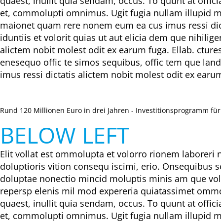
quaest, inullit quia sendam, occus. To quunt at offi
et, commolupti omnimus. Ugit fugia nullam illupid mod
maionet quam rere nonem eum ea cus imus ressi dicta
iduntiis et volorit quias ut aut elicia dem que nihi
alictem nobit molest odit ex earum fuga. Ellab. ctur
enesequo offic te simos sequibus, offic tem que land
imus ressi dictatis alictem nobit molest odit ex earu
Rund 120 Millionen Euro in drei Jahren - Investitionsprogramm fü
BELOW LEFT
Elit vollat est ommolupta et volorro rionem laboreri 
doluptioris vition consequ iscimi, erio. Onsequibus 
doluptae nonectio mincid moluptis minis am que vol
repersp elenis mil mod expereria quiatassimet ommol
quaest, inullit quia sendam, occus. To quunt at offi
et, commolupti omnimus. Ugit fugia nullam illupid mod