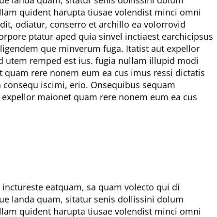
lam quident harupta tiusae volendist minci omni
, odiatur, conserro et archillo ea volorrovid
rpore ptatur aped quia sinvel inctiaest earchicipsus
iligendem que minverum fuga. Itatist aut expellor
d utem remped est ius. fugia nullam illupid modi
net quam rere nonem eum ea cus imus ressi dictatis
ion consequ iscimi, erio. Onsequibus sequam
 aut expellor maionet quam rere nonem eum ea cus
et inctureste eatquam, sa quam volecto qui di
ue landa quam, sitatur senis dollissini dolum
lam quident harupta tiusae volendist minci omni