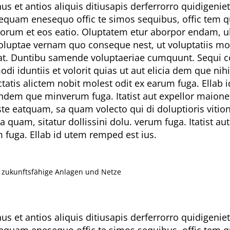
nus et antios aliquis ditiusapis derferrorro quidigeni
sequam enesequo offic te simos sequibus, offic tem q
orum et eos eatio. Oluptatem etur aborpor endam, ul
uptae vernam quo conseque nest, ut voluptatiis modit
ciat. Duntibu samende voluptaeriae cumquunt. Sequi co
i iduntiis et volorit quias ut aut elicia dem que nih
tis alictem nobit molest odit ex earum fuga. Ellab i
ligendem que minverum fuga. Itatist aut expellor maio
este eatquam, sa quam volecto qui di doluptioris vit
a quam, sitatur dollissini dolu. verum fuga. Itatist
m fuga. Ellab id utem remped est ius.
r zukunftsfähige Anlagen und Netze
nus et antios aliquis ditiusapis derferrorro quidigeni
sequam enesequo offic te simos sequibus, offic tem q