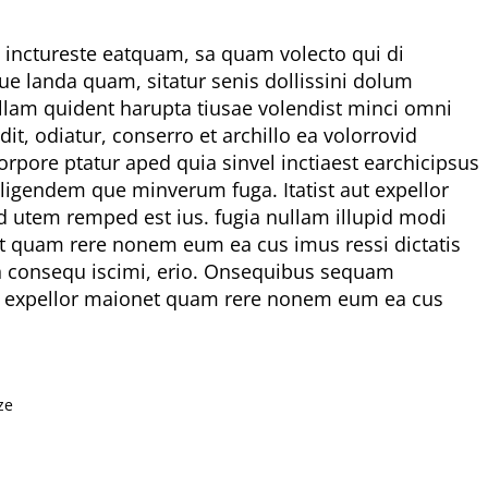
et inctureste eatquam, sa quam volecto qui di
ue landa quam, sitatur senis dollissini dolum
lam quident harupta tiusae volendist minci omni
, odiatur, conserro et archillo ea volorrovid
rpore ptatur aped quia sinvel inctiaest earchicipsus
iligendem que minverum fuga. Itatist aut expellor
d utem remped est ius. fugia nullam illupid modi
net quam rere nonem eum ea cus imus ressi dictatis
ion consequ iscimi, erio. Onsequibus sequam
 aut expellor maionet quam rere nonem eum ea cus
ze